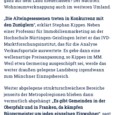
ganz auf dem Land niederlassen? Der Nachteil:
Wohnraumverknappung auch im weiteren Umland.
„
Die Alteingesessenen treten in Konkurrenz mit
den Zuzüglern
“, erklärt Stephan Kippes. Neben
einer Professur für Immobilienmarketing an der
Hochschule Nürtingen-Geislingen leitet er das IVD-
Marktforschungsinstitut, das für die Analyse
Verkaufsportale auswertete. Es gebe dann eine
wellenartige Preisanpassung, so Kippes im MM.
Weil etwa Germering ausgeschöpft sei, werde das
weiter draußen gelegene Landsberg irgendwann
zum Münchner Einzugsbereich.
Weiter abgelegene strukturschwächere Bereiche
jenseits der Metropolregionen blieben dann
vermutlich abgehängt: „
Es gibt Gemeinden in der
Oberpfalz und in Franken, da kämpfen
Bürgermeister um jeden einzelnen Einwohner
“, sagt