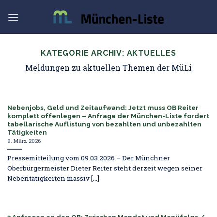
Skip
to
content
KATEGORIE ARCHIV:
AKTUELLES
Meldungen zu aktuellen Themen der MüLi
Nebenjobs, Geld und Zeitaufwand: Jetzt muss OB Reiter
komplett offenlegen – Anfrage der München-Liste fordert
tabellarische Auflistung von bezahlten und unbezahlten
Tätigkeiten
9. März 2026
Pressemitteilung vom 09.03.2026 – Der Münchner
Oberbürgermeister Dieter Reiter steht derzeit wegen seiner
Nebentätigkeiten massiv [...]
3 Anfragen an den OB: Zwischen Mandat und Menüfolge /