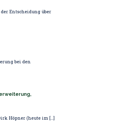
g der Entscheidung über
gerung bei den
erweiterung,
rk Höpner (heute im [...]