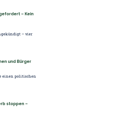
gefordert – Kein
ngekündigt – vier
nen und Bürger
e einen politischen
erb stoppen –