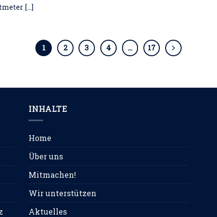
eter [...]
1
2
3
4
…
17
INHALTE
Home
Über uns
Mitmachen!
Wir unterstützen
z
Aktuelles