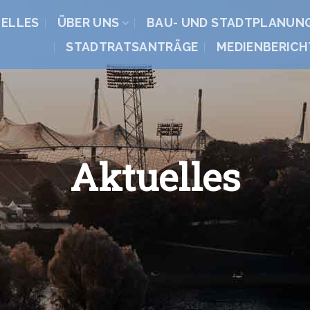
ELLES
ÜBER UNS
BAU- UND STADTPLANUN
STADTRATSANTRÄGE
MEDIENBERICH
Aktuelles