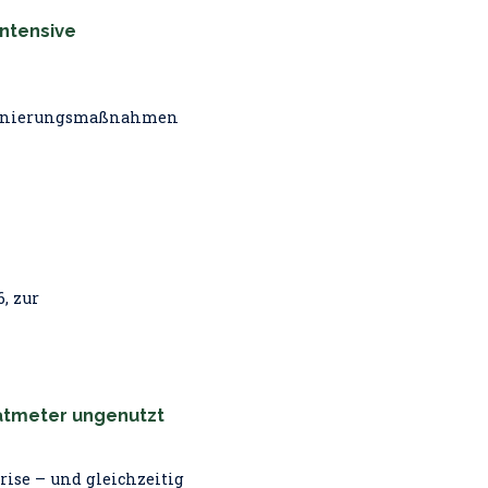
intensive
 Sanierungsmaßnahmen
, zur
ratmeter ungenutzt
ise – und gleichzeitig