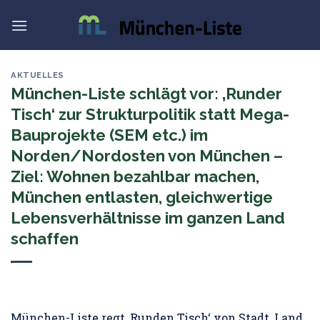
Skip
to
content
AKTUELLES
München-Liste schlägt vor: ‚Runder
Tisch‘ zur Strukturpolitik statt Mega-
Bauprojekte (SEM etc.) im
Norden/Nordosten von München –
Ziel: Wohnen bezahlbar machen,
München entlasten, gleichwertige
Lebensverhältnisse im ganzen Land
schaffen
München-Liste regt ‚Runden Tisch‘ von Stadt, Land,