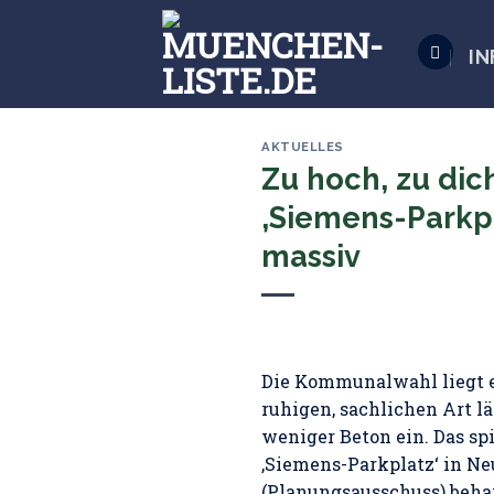
Skip
to
IN
content
AKTUELLES
Zu hoch, zu dic
‚Siemens-Parkp
massiv
Die Kommunalwahl liegt ei
ruhigen, sachlichen Art l
weniger Beton ein. Das sp
‚Siemens-Parkplatz‘ in Ne
(Planungsausschuss) beha