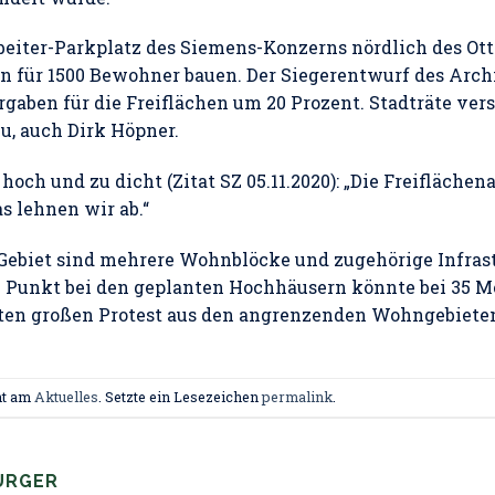
beiter-Parkplatz des Siemens-Konzerns nördlich des Ot
 für 1500 Bewohner bauen. Der Siegerentwurf des Arc
orgaben für die Freiflächen um 20 Prozent. Stadträte ve
u, auch Dirk Höpner.
hoch und zu dicht (Zitat SZ 05.11.2020): „Die Freifläch
s lehnen wir ab.“
 Gebiet sind mehrere Wohnblöcke und zugehörige Infras
e Punkt bei den geplanten Hochhäusern könnte bei 35 M
ten großen Protest aus den angrenzenden Wohngebiete
ht am
Aktuelles
. Setzte ein Lesezeichen
permalink
.
ÜRGER