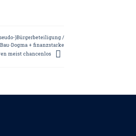
seudo-)Bürgerbeteiligung /
 Bau-Dogma + finanzstarke
ren meist chancenlos