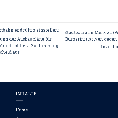
rtbahn endgültig einstellen:
Stadtbaurätin Merk zu (P
Bürgerinitiativen gegen
erung der Ausbaupläne für
h‘ und schließt Zustimmung
Investo
cheid aus
INHALTE
Home