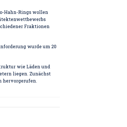
to-Hahn-Rings wollen
hitektenwettbewerbs
rschiedener Fraktionen
enanforderung wurde um 20
truktur wie Läden und
etern liegen. Zunächst
n hervorgerufen.