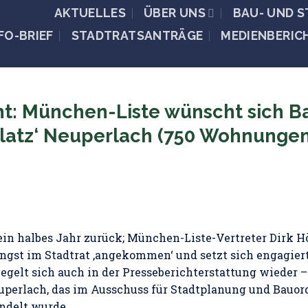
AKTUELLES
ÜBER UNS
BAU- UND 
FO-BRIEF
STADTRATSANTRÄGE
MEDIENBERIC
ht: München-Liste wünscht sich B
latz‘ Neuperlach (750 Wohnungen
n halbes Jahr zurück; München-Liste-Vertreter Dirk Hö
ängst im Stadtrat ‚angekommen‘ und setzt sich engagier
iegelt sich auch in der Presseberichterstattung wieder 
uperlach, das im Ausschuss für Stadtplanung und Bauor
ndelt wurde.