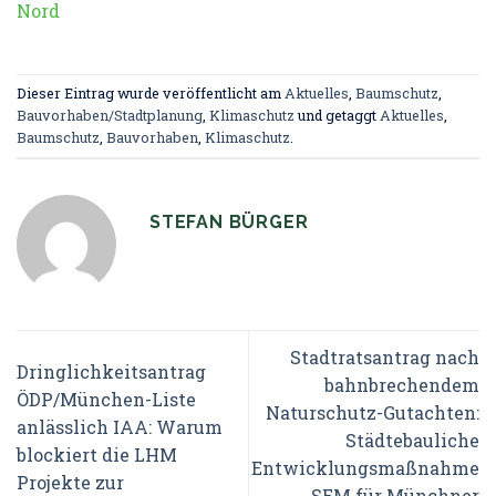
Nord
Dieser Eintrag wurde veröffentlicht am
Aktuelles
,
Baumschutz
,
Bauvorhaben/Stadtplanung
,
Klimaschutz
und getaggt
Aktuelles
,
Baumschutz
,
Bauvorhaben
,
Klimaschutz
.
STEFAN BÜRGER
Stadtratsantrag nach
Dringlichkeitsantrag
bahnbrechendem
ÖDP/München-Liste
Naturschutz-Gutachten:
anlässlich IAA: Warum
Städtebauliche
blockiert die LHM
Entwicklungsmaßnahme
Projekte zur
SEM für Münchner