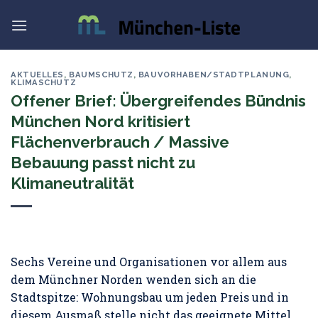
Skip
to
content
AKTUELLES
,
BAUMSCHUTZ
,
BAUVORHABEN/STADTPLANUNG
,
KLIMASCHUTZ
Offener Brief: Übergreifendes Bündnis
München Nord kritisiert
Flächenverbrauch / Massive
Bebauung passt nicht zu
Klimaneutralität
Sechs Vereine und Organisationen vor allem aus
dem Münchner Norden wenden sich an die
Stadtspitze: Wohnungsbau um jeden Preis und in
diesem Ausmaß stelle nicht das geeignete Mittel