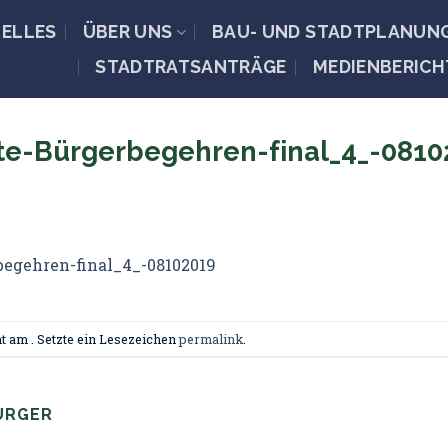
ELLES
ÜBER UNS
BAU- UND STADTPLANUN
STADTRATSANTRÄGE
MEDIENBERICH
ste-Bürgerbegehren-final_4_-0810
begehren-final_4_-08102019
t am . Setzte ein Lesezeichen
permalink
.
ÜRGER