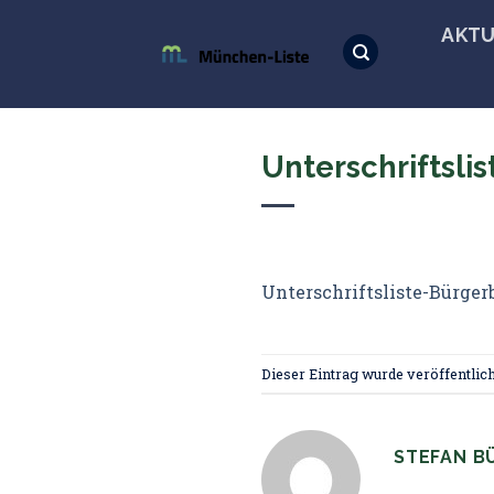
Skip
AKTU
to
content
Unterschriftsli
Unterschriftsliste-Bürger
Dieser Eintrag wurde veröffentlich
STEFAN B