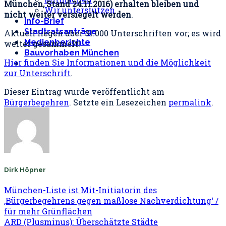
München, Stand 24.11.2016) erhalten bleiben und
Wir unterstützen
nicht weiter versiegelt werden
.
Info-Brief
Stadtratsanträge
Aktuell liegen über 31.000 Unterschriften vor; es wird
Medienberichte
weiter gesammelt!
Bauvorhaben München
Hier finden Sie Informationen und die Möglichkeit
zur Unterschrift
.
Dieser Eintrag wurde veröffentlicht am
Bürgerbegehren
. Setzte ein Lesezeichen
permalink
.
Dirk Höpner
München-Liste ist Mit-Initiatorin des
‚Bürgerbegehrens gegen maßlose Nachverdichtung‘ /
für mehr Grünflächen
ARD (Plusminus): Überschätzte Städte