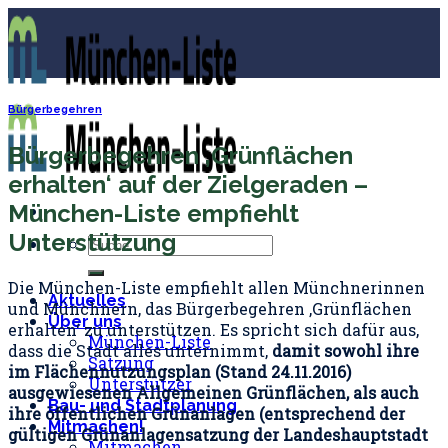
Skip
to
content
Bürgerbegehren
Bürgerbegehren ‚Grünflächen
erhalten‘ auf der Zielgeraden –
München-Liste empfiehlt
Unterstützung
Die München-Liste empfiehlt allen Münchnerinnen
Aktuelles
und Münchnern, das Bürgerbegehren ‚Grünflächen
Über uns
erhalten‘ zu unterstützen. Es spricht sich dafür aus,
München-Liste
dass die Stadt alles unternimmt,
damit sowohl ihre
Satzung
im Flächennutzungsplan (Stand 24.11.2016)
Unterstützer
ausgewiesenen Allgemeinen Grünflächen, als auch
Bau- und Stadtplanung
ihre öffentlichen Grünanlagen (entsprechend der
Mitmachen!
gültigen Grünanlagensatzung der Landeshauptstadt
Mitmachen