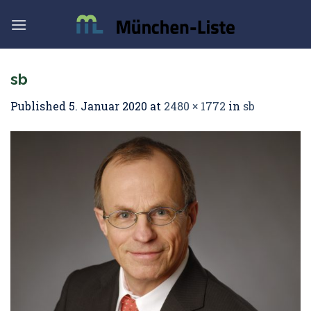
Skip
to
content
sb
Published
5. Januar 2020
at
2480 × 1772
in
sb