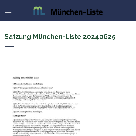
Skip
to
content
Satzung München-Liste 20240625