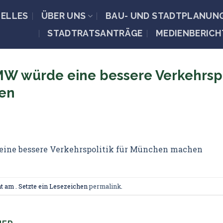
ELLES
ÜBER UNS
BAU- UND STADTPLANUN
STADTRATSANTRÄGE
MEDIENBERICH
W würde eine bessere Verkehrspol
en
ine bessere Verkehrspolitik für München machen
t am . Setzte ein Lesezeichen
permalink
.