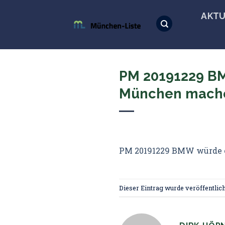
Skip
AKTU
to
content
PM 20191229 BM
München mach
PM 20191229 BMW würde e
Dieser Eintrag wurde veröffentlich