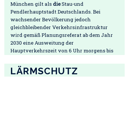
München gilt als
die
Stau-und
Pendlerhauptstadt Deutschlands. Bei
wachsender Bevölkerung jedoch
gleichbleibender Verkehrsinfrastruktur
wird gemäß Planungsreferat ab dem Jahr
2030 eine Ausweitung der
Hauptverkehrszeit von 6 Uhr morgens bis
21 Uhr abends prognostiziert!
[…]
LÄRMSCHUTZ
Der Lärm durch Straßen-, Bahn- und
Flugverkehr nimmt stetig zu und
beeinträchtigt die Lebensqualität der
Münchner Bürger.
Gemäß Art. 2 Abs. 2 des Grundgesetzes hat
jeder hat das Recht auf Leben und