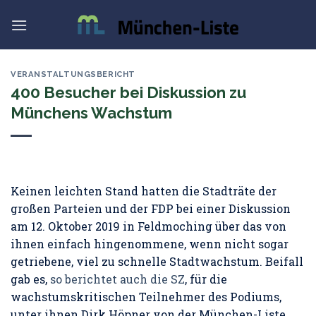
Skip
to
content
VERANSTALTUNGSBERICHT
400 Besucher bei Diskussion zu
Münchens Wachstum
Keinen leichten Stand hatten die Stadträte der
großen Parteien und der FDP bei einer Diskussion
am 12. Oktober 2019 in Feldmoching über das von
ihnen einfach hingenommene, wenn nicht sogar
getriebene, viel zu schnelle Stadtwachstum. Beifall
gab es,
so berichtet auch die SZ
, für die
wachstumskritischen Teilnehmer des Podiums,
unter ihnen Dirk Höpner von der München-Liste