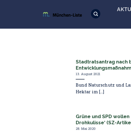
Skip
AKTU
to
content
Stadtratsantrag nach
Entwicklungsmaßnahme
13. August 2021
Bund Naturschutz und La
Hektar im [...]
Grüne und SPD wollen 
Drohkulisse‘ (SZ-Artike
28. Mai 2020