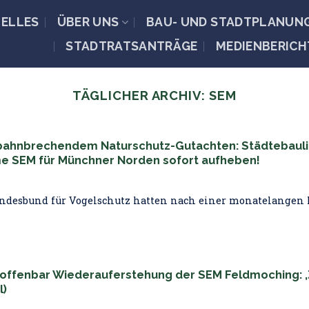
ELLES
ÜBER UNS
BAU- UND STADTPLANUN
STADTRATSANTRÄGE
MEDIENBERICH
TÄGLICHER ARCHIV:
SEM
 bahnbrechendem Naturschutz-Gutachten: Städtebaul
 SEM für Münchner Norden sofort aufheben!
ndesbund für Vogelschutz hatten nach einer monatelangen K
offenbar Wiederauferstehung der SEM Feldmoching: ‚
l)